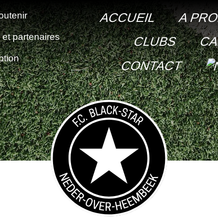
outenir
ACCUEIL
A PR
et partenaires
CLUBS
CA
ption
CONTACT