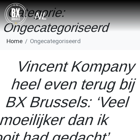
Categorie:
NL
Ongecategoriseerd
Home
Ongecategoriseerd
Vincent Kompany
heel even terug bij
BX Brussels: ‘Veel
moeilijker dan ik
oit had gedacht’